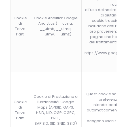
raccogli
all’uso del nostro sito 
ci aiutano a mi
Cookie
Cookie Analitici: Google
cookie tracciano 
di
Analytics (__utma,
includono dati relativi
Terze
__utmb, __utmc,
loro provenienza, al
Parti
__utmv, __utmz)
pagine che hanno vis
del trattamento dei co
https://www.google.com
Questi cookie sono u
Cookie di Prestazione e
preferenze e i
Cookie
Funzionalità: Google
intende localizzar
di
Maps (APISID, GAPS,
automaticamente gene
Terze
HSID, NID, OGP, OGPC,
Parti
PREF,
Vengono usati solo n
SAPISID, SID, SNID, SSID)
v