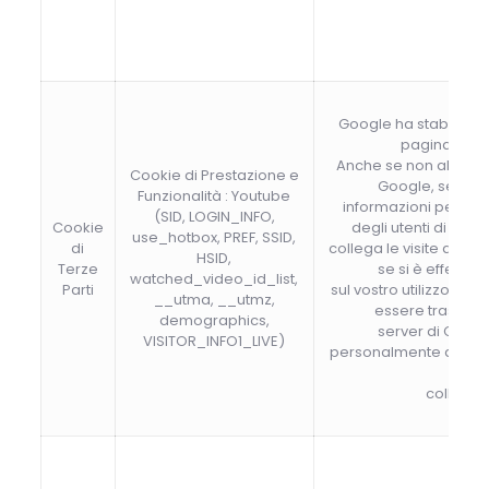
Google ha stabilito u
pagina che i
Anche se non abbiamo 
Cookie di Prestazione e
Google, sembran
Funzionalità : Youtube
informazioni per mi
(SID, LOGIN_INFO,
Cookie
degli utenti di You
use_hotbox, PREF, SSID,
di
collega le visite al no
HSID,
Terze
se si è effettua
watched_video_id_list,
Parti
sul vostro utilizzo del 
__utma, __utmz,
essere trasmes
demographics,
server di Googl
VISITOR_INFO1_LIVE)
personalmente a meno
collegat