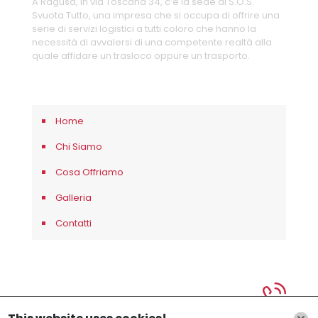
A Ragusa, in via Toscana 34, c’è la sede di S.O.S.
Svuota Tutto, una impresa che si occupa di offrire una
serie di servizi logistici a tutti coloro che hanno la
necessità di avvalersi di una competente realtà alla
quale affidare un trasloco oppure un trasporto.
Home
Chi Siamo
Cosa Offriamo
Galleria
Contatti