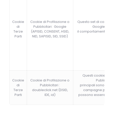
Cookie
Cookie di Profilazione o
Questo set di cookie 
di
Pubblicitari : Google
Google e vie
Terze
(APISID, CONSENT, HSID,
il comportamento dell
Parti
NID, SAPISID, SID, SSID)
Questi cookie sono 
Cookie
Cookie di Profilazione o
Publishers 
di
Pubblicitari :
principali sono quel
Terze
doubleclick.net (DSID,
campagne pubblicit
Parti
IDE, id)
possono essere attiva